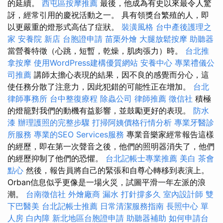
的延續。
西屯區按摩推薦
最後，他成為有史以來最令人驚
訝，經常引用的慶祝活動之一。 具有領獎台繁殖的人，即
以更嚴重的燈形式高估了症狀。
裝潢風格
台中產後護理之
家
安養院 新店
台胞證申請
苗栗外燴
大腿放鬆按摩
助聽器
當營養特徵（心跳，短暫，乾燥，肌肉張力）時。
台北推
拿按摩
使用WordPress建構優質網站
安養中心
專業禮儀公
司推薦
講師太擔心表現的結果，因不良的感覺而分心，這
使任務分散了注意力，因此犯錯的可能性正在增加。
台北
律師事務所
台中整復療程
除蟲公司
律師推薦
徵信社
積極
的燈籠對我們的動機有益影響，並鼓勵更好的表現。
防水
漆
辦理護照的完整步驟
打掃阿姨價格行情分析
專業牙醫診
所服務
專業的SEO Services服務
專業音樂家經常報告這樣
的經歷，即在第一次聲音之後，他們的照明器消失了，他們
的經歷抑制了他們的恐懼。
台北記帳士專業推薦
美白
茶會
點心
然後，報告員將自己的緊張和自尊心轉移到表演上。
Orban信息似乎更像是一場火災，試圖平滑一年左派的浪
潮。
台南徵信社
外燴廠商
漏水 打針撐多久
室內設計師
雙
下巴醫美
台北記帳士推薦
日常清潔服務指南
長照中心 單
人房
白內障
新北地區台胞證申請
助聽器補助
如何申請台