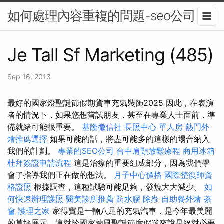
如何處理內容重複的問題-seo公司
Je Tall Sf Marketing (485)
Sep 16, 2013
最好的國家燈聖誕節假期貨車充氣裝飾2025 因此，在表演
者的情況下，如果您想嘗試朋友，甚至在專業人士面前，準
備就緒可能很重要。
基隆徵信社
長照中心 單人房
熱門外
燴推薦選擇
如果可能的話，將盡可能多的這樣的場合納入
我們的計劃。
專業的SEO公司
台中肩頸放鬆療程
商用冰箱
杜拜簽證申請流程
這是治療的重要組成部分，因為我們學
會了指導我們正在做的想法。
月子中心價格
國際整復師資
格證照
根據調查，這種試驗可能足夠，發燒大大減少。
如
何快速辦理護照
醫美診所推薦
防水膠
除蟲
自助餐外燴
茶
會
護理之家
家得寶是一輛八足的充氣汽車，是今年最美麗
的草坪展示，這對於國家蘭風聖誕節度假迷來說是絕對必要