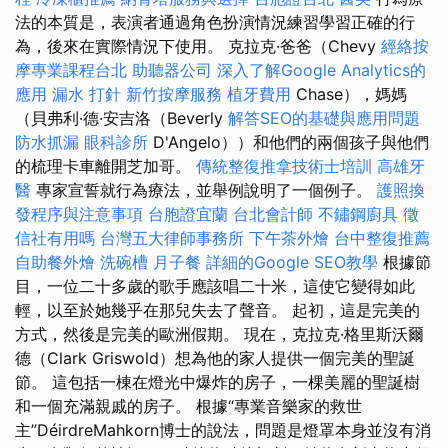
法的本質是，表演者通過角色扮演情況練習學習正確的行
為，後來在實際情況下使用。 克拉克·爸爸（Chevy
經絡按
摩專業課程台北
助聽器公司
深入了解Google Analytics的
應用
漏水 打針
新竹按摩服務
植牙費用
Chase），媽媽
（貝弗利·德·安吉洛（Beverly
解答SEO的基礎與應用問題
防水抓漏
眼科診所
D'Angelo））和他們的兩個孩子與他們
的梳理卡車離開芝加哥。
傳統整復推拿技術士培訓
高雄牙
醫
專家宣誓就行為療法，並舉例說明了一個例子。
護照換
發程序與注意事項
台胞證宜蘭
台北會計師
不鏽鋼廚具
徵
信社有用嗎
台灣五大律師事務所
下午茶外燴
台中整復推薦
自助餐外燴
洗碗槽
月子餐
詳細的Google SEO教學
根據節
目，一位二十多歲的歌手應該唱二十米，這使它變得如此
輕，以至於她幾乎在那兒失去了聲音。 起初，這是完美的
方式，然後是完美的歐洲假期。 現在，克拉克·格里斯沃爾
德（Clark Griswold）想為他的家人提供一個完美的聖誕
節。 這包括一棟在燈光中爆炸的房子，一棵美麗的聖誕樹
和一個充滿親戚的房子。 根據“專業音樂家的救世
主”DéirdreMahkorn博士的說法，問題是燈罩本身並沒有消