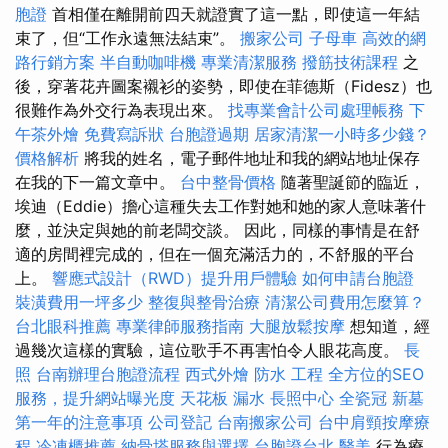
胞證
首相僅在離開前四天就證實了這一點，即使這一年結
束了，但“工作永遠無法結束”。
搬家公司
子母車
高效的網
路行銷方案
半自動咖啡機
專業清潔服務
撥筋技術課程
之
後，穿著花卉圖案襯衫的姿勢，即使在菲德斯（Fidesz）也
很難作為外交行為表現出來。
找專業會計公司處理帳務
下
午茶外燴
免費寫訴狀
台胞證過期
居家清潔一小時多少錢？
價格解析
將我的姓名，電子郵件地址和我的網站地址保存
在我的下一篇文章中。
台中整骨價格
隨著聖誕節的臨近，
埃迪（Eddie）擔心這種失去工作對她和她的家人意味著什
麼，並決定與她的前老闆交談。 因此，同樣的事情是在舒
適的房間裡完成的，但在一個充滿活力的，不舒服的平台
上。
響應式設計（RWD）提升用戶體驗
如何申請台胞證
裝潢費用一坪多少
整復與整骨治療
清潔公司費用怎麼算？
台北眼科推薦
專業律師服務指南
大腿放鬆按摩
想知道，經
過幾次這樣的實驗，這位歌手不再害怕令人眼花高度。
長
照
台南辦理台胞證流程
西式外燴
防水 工程
全方位的SEO
服務，提升網站曝光度
天花板 漏水
長照中心
全瓷冠
新墓
第一年的注意事項
公司登記
台南搬家公司
台中肩頸按摩療
程
冷凍櫃推薦
納骨塔服務與選擇
台胞證台北
醫美
行為療