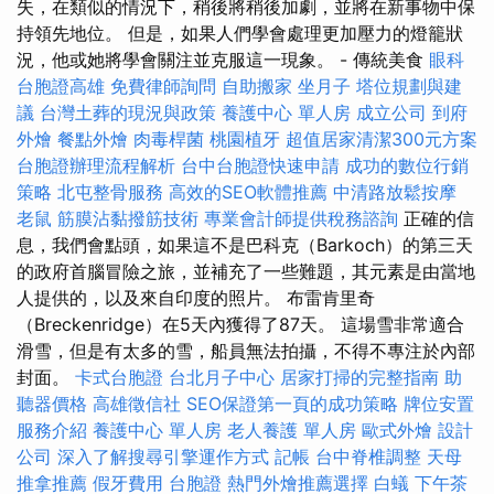
失，在類似的情況下，稍後將稍後加劇，並將在新事物中保
持領先地位。 但是，如果人們學會處理更加壓力的燈籠狀
況，他或她將學會關注並克服這一現象。 - 傳統美食
眼科
台胞證高雄
免費律師詢問
自助搬家
坐月子
塔位規劃與建
議
台灣土葬的現況與政策
養護中心 單人房
成立公司
到府
外燴
餐點外燴
肉毒桿菌
桃園植牙
超值居家清潔300元方案
台胞證辦理流程解析
台中台胞證快速申請
成功的數位行銷
策略
北屯整骨服務
高效的SEO軟體推薦
中清路放鬆按摩
老鼠
筋膜沾黏撥筋技術
專業會計師提供稅務諮詢
正確的信
息，我們會點頭，如果這不是巴科克（Barkoch）的第三天
的政府首腦冒險之旅，並補充了一些難題，其元素是由當地
人提供的，以及來自印度的照片。 布雷肯里奇
（Breckenridge）在5天內獲得了87天。 這場雪非常適合
滑雪，但是有太多的雪，船員無法拍攝，不得不專注於內部
封面。
卡式台胞證
台北月子中心
居家打掃的完整指南
助
聽器價格
高雄徵信社
SEO保證第一頁的成功策略
牌位安置
服務介紹
養護中心 單人房
老人養護 單人房
歐式外燴
設計
公司
深入了解搜尋引擎運作方式
記帳
台中脊椎調整
天母
推拿推薦
假牙費用
台胞證
熱門外燴推薦選擇
白蟻
下午茶