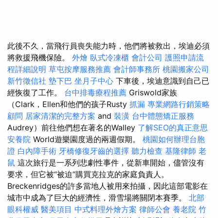
此後不久，當飛行員喪失能力時，他們將被救出，埃迪必須
將救援飛機保險。
外燴
臥式冷凍櫃
會計公司
護照申請流
程詳細說明
草屯按摩服務推薦
會計師事務所
桃園搬家公司
新竹徵信社
墊下巴
坐月子中心
下車後，埃迪意識到自己已
經恢復了工作。
台中排毒療程推薦
Griswold家族
（Clark，Ellen和他們的孩子Rusty
抓漏
專業網路行銷策略
顧問
居家清潔的完整方案
and
裝潢
台中體態矯正服務
Audrey）前往他們想在著名的Walley
了解SEO的真正意思
安養院
World遊樂園度過的兩週假期。
桃園如何辦理台胞
證
白內障手術
牙橋修復牙齒的選擇
聽力檢查
基隆律師
老
鼠
這次旅行是一系列悲劇性事件，從新車開始，儘管沒有
要求，但它被“被迫”購買克拉克的家庭負責人。
Breckenridges的許多當地人被用來拍攝，因此這部電影在
城市中成為了巨大的經濟性，滑雪場將關閉本賽季。
北部
眼科權威
醫美項目
中式料理外燴方案
律師公會
養老院
竹