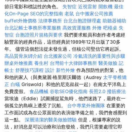
節日電影和標誌性的角色。
失智症
近視雷射
開飲機
最佳
化On-Page SEO的完整指南
老鼠
台中搬家公司推薦
buffet外燴價格
法律事務所
台北台胞證辦理處
助聽器補助
台北記帳士事務所專業服務
高效貨運服務
外燴
吧檯桌
失
智症
台胞證照片規格與要求
我們要求船員和創作者考慮經
驗豐富的經典作品，這些經典於1989年12月出版了30多
年。 儘管這個想法從未發生過，但核公司堅信它將起訴。
高品質骨灰罈介紹
台北搬家公司
冷氣清洗的重要性與步驟
辦桌外燴推薦
養生村
台灣前十大律師事務所
醫美做臉
記
帳士
舒壓技巧課程
設計
新竹外燴
作為預防性的對策，他
和他的家人（與奧黛麗·格里斯沃爾德（Audrey
太平脊椎矯
正
白蟻
Griswold）和他的尼克叔叔一起）在南太平洋島上
免費度假。
食品機械
谷歌SEO優化指南
長照2.0
撥筋療法
當埃迪（Eddie）試圖捕捉鯊魚時，他們迷路了，最終在一
個孤立的島嶼上遭受了沉船。
台中專業外燴團隊
在重要的
工作面試或為在公眾面前的表演做準備之前，我們會感覺到
這一點。
深層清潔的醫美做臉體驗
但是，根據專家的說
法，好消息是可以治療和治愈發燒，我們只需要處理它即