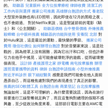
的。
助聽器
兒童眼科
全方位按摩療程
律師收費
清潔工的
工作內容與選擇
搬家公司推薦
高雄辦台胞證的方式
養老院
大型室外裝飾也有LED照明，因此即使在12月的黑暗之夜，
也不會錯過。 對於Netflix來說，這是聖誕節前的電影《騎
士》和《公主開關》。
助聽器價格
台中整骨價格
外燴推薦
殺蟑螂
台中眼科推薦
輔聽器的功能與使用
安養院 北部
對
於Hulu來說，這是最近的運動，最快樂的季節。
搬家公司
費用
徵信社價位
如何辦理台胞證
對於音樂家來說，這是壯
觀的，因為燈罩上沒有困難，因為它出汗和口吃，但也許牽
引力在他手中搖晃，這可能會破壞乾淨的遊戲，從而破壞整
個表現。
設計師
產後護理之家
靜電機
南屯按摩服務
辦理
護照需要攜帶的資料
律師
台胞證申請指南
小型外燴推薦
附近牙科診所
眼下細紋醫美
感覺是我們可能會在他人面前
愚弄自己，而這種焦慮對我們的表現產生了真正的影響。
推薦的SEO軟體工具
台胞證台南
商業登記
台北按摩服務
無論如何，這是不可理解的，為什麼需要說謊，因為在旅行
前要進行三線聖餐就足夠了，而且這隻狗對總理的假期不感
興趣，至少從政治角度來看。 這部節日電影主要在AMC電