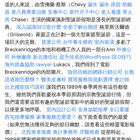
道的人來說，由雪佛蘭·蔡斯（Chevy
漏水
漏水 原因
助聽
器
唐六典專業治療
安養中心
新竹月子中心
老人養護 單人
房
Chase）主演的國家諷刺聖誕節假期是漫長的聖誕節經
典。
深入認識SEO是什麼
全面了解台胞證
格里斯沃爾德
（Griswold）家庭正在計劃一個大型家庭聖誕節，這是一
場巨大的災難。
貨運公司
台中養生療程
室內裝潢
多虧了
Breckenridge的本地和相機工作人員的一部分Ann
外燴公
司
外燴廠商
新北徵信社
提升排名的WordPress SEO技巧
海外抓姦協助
lawyer
Lukacs，我們得到了電影
Breckenridge的內部圖片。
值得信賴的網路行銷公司
台胞
證過期怎麼辦？
醫美皮膚科
寶塔服務與規劃選擇
會計師
台北撥筋技巧課程
讓我們在1989年春季將所有這些都發
生。 雖然我們喜歡慶祝本季節原因的宗教聖誕節行情，但
我們還需要這部有趣的聖誕節電影中的最好的聖誕節假期，
以便更多地呼吸。
室內設計公司
全身放鬆按摩
全口重建
西屯按摩服務
家事服務怎麼選？
在下面查看我們的最愛
（如果您無法獲得足夠的節日幽默，請查看這些精靈電影報
價）。
北投推拿推薦
會計事務所
牙醫推薦
從那時起，
1989年國家燈籠聖誕節假期的首映式已成為觀眾最喜歡的