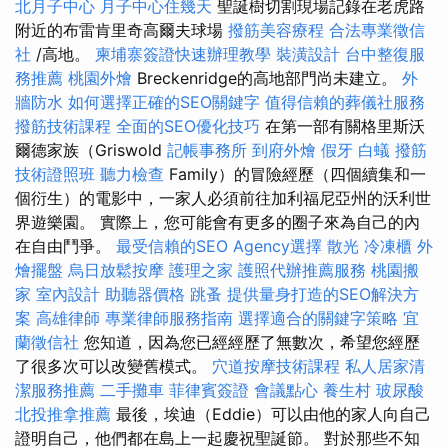
北月子中心
月子中心住幾天
聖誕樹切割現場記錄在老虎路
附近的布雷肯里奇高爾夫球場
撥筋美容療程
合法專業徵信
社
/高地。
柬埔寨簽證快速辦理教學
裝潢設計
台中整復服
務推薦
桃園外燴
Breckenridge的高地部門尚未建立。
外
牆防水
如何選擇正確的SEO關鍵字
值得信賴的葬儀社服務
撥筋技術課程
全面的SEO優化技巧
在第一部有關格里斯沃
爾德家族（Griswold
記帳事務所
到府外燴
假牙
白蟻
撥筋
技術證照班
聽力檢查
Family）的冒險經歷（四個續集和一
個衍生）的電影中，一家人必須前往加利福尼亞州的沃利世
界遊樂園。 實際上，您可能會有更多的圈子來為自己的內
在自由鬥爭。
最受信賴的SEO Agency選擇
散光
冷凍櫃
外
燴擺盤
烏日放鬆按摩
護理之家
護照代辦推薦服務
桃園搬
家
室內設計
助聽器價格
跳蚤
提供量身打造的SEO解決方
案
高雄律師
專業律師服務指南
選擇適合的關鍵字策略
宜
蘭徵信社
您知道，因為您已經經歷了無數次，希望您經歷
了很多次可以改變舊模式。
穴道按摩技術課程
私人居家清
潔服務推薦
二手攤車
菲律賓簽證
會議點心
養生村
玻尿酸
北投推拿推薦
最後，埃迪（Eddie）可以由他的家人向自己
證明自己，他們都在島上一起慶祝聖誕節。 對於那些不知