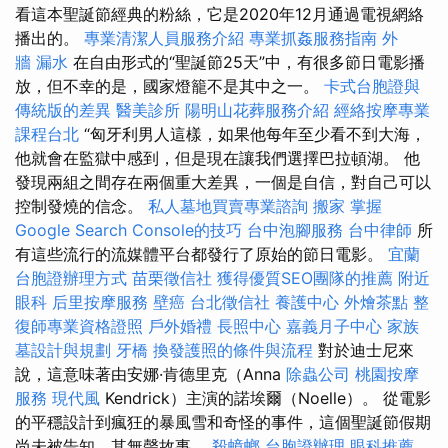
看這本聖誕節經典的粉絲，它是2020年12月通過電視網絡
播出的。
專業清潔人員服務介紹
專業抓姦服務指南
外
牆 漏水
在自由形式的“聖誕節25天”中，有很多節日電影播
放，但不幸的是，國家燈籠不是其中之一。
卡式台胞證與
傳統版的差異
醫美診所
陽明山花葬服務介紹
經絡按摩專業
課程台北
“匈牙利男人這樣，如果他每年至少看不到大海，
他就會在監獄中感到，但是現在讓我們選擇巴拉頓湖。 他
發現兩組之間存在兩個重大差異，一個是自信，對自己可以
控制發燒的信念。
私人墓地買賣專業諮詢
搬家
掌握
Google Search Console的技巧
台中泡腳服務
台中律師
所
有這些流行的流媒體平台都發行了原始的節日電影。
宜蘭
台胞證辦理方式
苗栗徵信社
獲得優質SEO團隊的推薦
附近
眼科
后里按摩服務
壁癌
台北徵信社
養護中心
外燴茶點
整
復師專業資格證照
戶外婚禮
長照中心
嘉義月子中心
家族
墓設計與規劃
牙橋
換發護照的條件與流程
對於迪士尼來
說，這意味著由安娜·肯德里克（Anna
除蟲公司
桃園按摩
服務
現代風
Kendrick）主演的諾埃爾（Noelle）。 從電影
的平穩設計到瘋狂的暴風雪和奇怪的事件，這個聖誕節假期
尚未被告知，其無聲故事。
殺蟑螂
台胞證辦理
眼科推薦