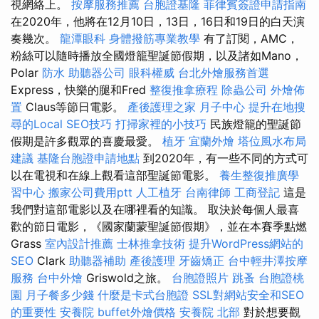
視網絡上。
按摩服務推薦
台胞證基隆
菲律賓簽證申請指南
在2020年，他將在12月10日，13日，16日和19日的白天演
奏幾次。
龍潭眼科
身體撥筋專業教學
有了訂閱，AMC，
粉絲可以隨時播放全國燈籠聖誕節假期，以及諸如Mano，
Polar
防水
助聽器公司
眼科權威
台北外燴服務首選
Express，快樂的腿和Fred
整復推拿療程
除蟲公司
外燴佈
置
Claus等節日電影。
產後護理之家 月子中心
提升在地搜
尋的Local SEO技巧
打掃家裡的小技巧
民族燈籠的聖誕節
假期是許多觀眾的喜慶最愛。
植牙
宜蘭外燴
塔位風水布局
建議
基隆台胞證申請地點
到2020年，有一些不同的方式可
以在電視和在線上觀看這部聖誕節電影。
養生整復推廣學
習中心
搬家公司費用ptt
人工植牙
台南律師
工商登記
這是
我們對這部電影以及在哪裡看的知識。 取決於每個人最喜
歡的節日電影，《國家蘭蒙聖誕節假期》，並在本賽季點燃
Grass
室內設計推薦
士林推拿技術
提升WordPress網站的
SEO
Clark
助聽器補助
產後護理
牙齒矯正
台中輕井澤按摩
服務
台中外燴
Griswold之旅。
台胞證照片
跳蚤
台胞證桃
園
月子餐多少錢
什麼是卡式台胞證
SSL對網站安全和SEO
的重要性
安養院
buffet外燴價格
安養院 北部
對於想要觀