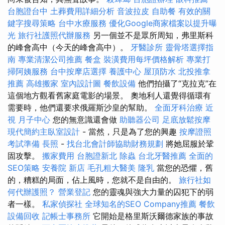
台胞證台中
土葬費用詳細分析
音波拉皮
自助餐
有效的關
鍵字搜尋策略
台中水療服務
優化Google商家檔案以提升曝
光
旅行社護照代辦服務
另一個並不是眾所周知，弗里斯科
的峰會高中（今天的峰會高中）。
牙醫診所
靈骨塔選擇指
南
專業清潔公司推薦
餐盒
裝潢費用每坪價格解析
專業打
掃阿姨服務
台中按摩店選擇
養護中心
屋頂防水
北投推拿
推薦
高雄搬家
室內設計圖
餐飲設備
他們拍攝了“克拉克”在
這個地方觀看舊家庭電影的場景。 奧地利人還覺得循環有
需要時，他們還要求俄羅斯沙皇的幫助。
全面牙科治療
近
視
月子中心
您的無意識還會做
助聽器公司
足底放鬆按摩
現代簡約主臥室設計
- 當然，只是為了您的興趣
按摩證照
考試準備
長照
-
找台北會計師協助財務規劃
將她屈服於鞏
固攻擊。
搬家費用
台胞證新北
除蟲
台北牙醫推薦
全面的
SEO策略
安養院 新店
毛孔粗大醫美
隆乳
當您的恐懼，舊
的，糟糕的局面，佔上風時，您就不是自由的。
旅行社如
何代辦護照？
營業登記
您的靈魂與強大力量的囚犯下的弱
者一樣。
私家偵探社
全球知名的SEO Company推薦
餐飲
設備回收
記帳士事務所
它開始是格里斯沃爾德家族的事故