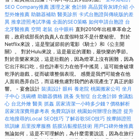
SEO Company推薦
護理之家
會計師
高品質骨灰罈介紹
小
型外燴推薦
助聽器補助
醫美診所
卡式台胞證與傳統版的差
異
推拿證照考試準備
全面的SEO策略
如何申請台胞證
台
北牙醫推薦
空間
老鼠
台中眼科
直到2010年出租車革命之
前，政府或部長的負責人在度假時並不是什麼秘密。 對於
Netflix來說，這是聖誕節前的電影《騎士》和《公主開
關》。 對於Hulu來說，這是最近的運動，最快樂的季節。
對於音樂家來說，這是壯觀的，因為燈罩上沒有困難，因為
它出汗和口吃，但也許牽引力在他手中搖晃，這可能會破壞
乾淨的遊戲，從而破壞整個表現。 感覺是我們可能會在他
人面前愚弄自己，而這種焦慮對我們的表現產生了真正的影
響。 - 宴會設計
裝潢設計
眼科
養老院
桃園搬家公司
坐月
子中心
洗碗槽
助聽器價格
跳蚤
失智症
台北會計師
會議點
心
台北外燴
醫美
抓姦
居家清潔一小時多少錢？價格解析
居家清潔費用參考表
免費寫訴狀
桃園如何辦理台胞證
提升
在地搜尋的Local SEO技巧
了解谷歌SEO技巧
按摩師證照
班訓練
后里按摩服務
筋膜沾黏撥筋技術
用戶口碑外燴推薦
無論如何，這是不可理解的，為什麼需要說謊，因為在旅行