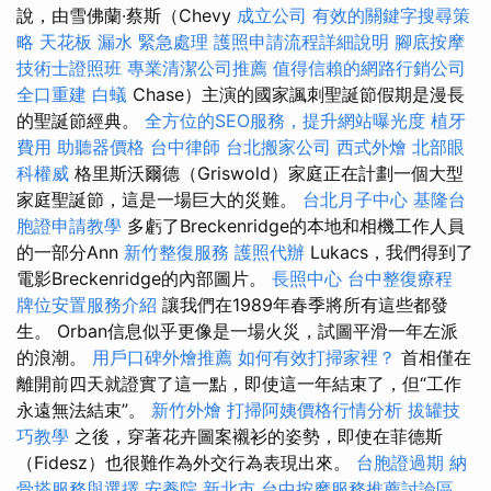
說，由雪佛蘭·蔡斯（Chevy
成立公司
有效的關鍵字搜尋策
略
天花板 漏水 緊急處理
護照申請流程詳細說明
腳底按摩
技術士證照班
專業清潔公司推薦
值得信賴的網路行銷公司
全口重建
白蟻
Chase）主演的國家諷刺聖誕節假期是漫長
的聖誕節經典。
全方位的SEO服務，提升網站曝光度
植牙
費用
助聽器價格
台中律師
台北搬家公司
西式外燴
北部眼
科權威
格里斯沃爾德（Griswold）家庭正在計劃一個大型
家庭聖誕節，這是一場巨大的災難。
台北月子中心
基隆台
胞證申請教學
多虧了Breckenridge的本地和相機工作人員
的一部分Ann
新竹整復服務
護照代辦
Lukacs，我們得到了
電影Breckenridge的內部圖片。
長照中心
台中整復療程
牌位安置服務介紹
讓我們在1989年春季將所有這些都發
生。 Orban信息似乎更像是一場火災，試圖平滑一年左派
的浪潮。
用戶口碑外燴推薦
如何有效打掃家裡？
首相僅在
離開前四天就證實了這一點，即使這一年結束了，但“工作
永遠無法結束”。
新竹外燴
打掃阿姨價格行情分析
拔罐技
巧教學
之後，穿著花卉圖案襯衫的姿勢，即使在菲德斯
（Fidesz）也很難作為外交行為表現出來。
台胞證過期
納
骨塔服務與選擇
安養院 新北市
台中按摩服務推薦討論區