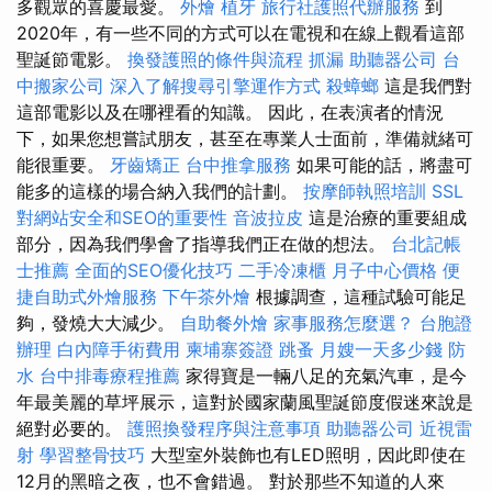
多觀眾的喜慶最愛。
外燴
植牙
旅行社護照代辦服務
到
2020年，有一些不同的方式可以在電視和在線上觀看這部
聖誕節電影。
換發護照的條件與流程
抓漏
助聽器公司
台
中搬家公司
深入了解搜尋引擎運作方式
殺蟑螂
這是我們對
這部電影以及在哪裡看的知識。 因此，在表演者的情況
下，如果您想嘗試朋友，甚至在專業人士面前，準備就緒可
能很重要。
牙齒矯正
台中推拿服務
如果可能的話，將盡可
能多的這樣的場合納入我們的計劃。
按摩師執照培訓
SSL
對網站安全和SEO的重要性
音波拉皮
這是治療的重要組成
部分，因為我們學會了指導我們正在做的想法。
台北記帳
士推薦
全面的SEO優化技巧
二手冷凍櫃
月子中心價格
便
捷自助式外燴服務
下午茶外燴
根據調查，這種試驗可能足
夠，發燒大大減少。
自助餐外燴
家事服務怎麼選？
台胞證
辦理
白內障手術費用
柬埔寨簽證
跳蚤
月嫂一天多少錢
防
水
台中排毒療程推薦
家得寶是一輛八足的充氣汽車，是今
年最美麗的草坪展示，這對於國家蘭風聖誕節度假迷來說是
絕對必要的。
護照換發程序與注意事項
助聽器公司
近視雷
射
學習整骨技巧
大型室外裝飾也有LED照明，因此即使在
12月的黑暗之夜，也不會錯過。 對於那些不知道的人來