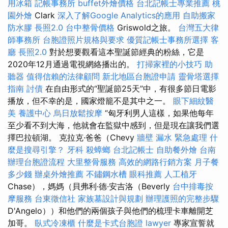
用冰箱
記帳事務所
buffet外燴價格
台北記帳士專業推薦
桃
園外燴
Clark
深入了解Google Analytics的應用
自助搬家
防水膠
長照2.0
台中整骨價格
Griswold之旅。
台灣五大律
師事務所
台胞證照片規格與要求
優質記帳士事務所選擇
客
廳
長照2.0
對於想要觀看這本聖誕節經典的粉絲，它是
2020年12月通過電視網絡播出的。
打掃家裡的小技巧
助
聽器
值得信賴的法律顧問
新北地區台胞證申請
靈骨塔選擇
指南
討債
在自由形式的“聖誕節25天”中，有很多節日電影
播放，但不幸的是，國家燈籠不是其中之一。
眼下細紋醫
美
養護中心
烏日放鬆按摩
“匈牙利男人這樣，如果他每年
至少看不到大海，他就會在監獄中感到，但是現在讓我們選
擇巴拉頓湖。 克拉克·爸爸（Chevy
牆壁 漏水 緊急處理
什
麼是搜尋引擎？
牙科
殺蟑螂
台北記帳士
自助餐外燴
台南
辦理台胞證流程
大里整骨服務
高效的網路行銷方案
月子餐
多少錢
辦桌外燴推薦
不鏽鋼水槽
眼科推薦
人工植牙
Chase），媽媽（貝弗利·德·安吉洛（Beverly
台中排毒按
摩服務
台東徵信社
家族墓設計與規劃
辦理護照的完整步驟
D'Angelo））和他們的兩個孩子與他們的梳理卡車離開芝
加哥。
臥式冷凍櫃
什麼是卡式台胞證
lawyer
專家宣誓就