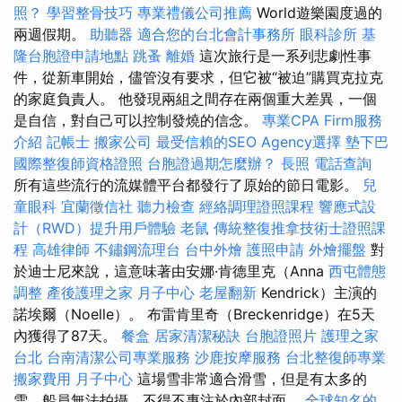
照？
學習整骨技巧
專業禮儀公司推薦
World遊樂園度過的
兩週假期。
助聽器
適合您的台北會計事務所
眼科診所
基
隆台胞證申請地點
跳蚤
離婚
這次旅行是一系列悲劇性事
件，從新車開始，儘管沒有要求，但它被“被迫”購買克拉克
的家庭負責人。 他發現兩組之間存在兩個重大差異，一個
是自信，對自己可以控制發燒的信念。
專業CPA Firm服務
介紹
記帳士
搬家公司
最受信賴的SEO Agency選擇
墊下巴
國際整復師資格證照
台胞證過期怎麼辦？
長照
電話查詢
所有這些流行的流媒體平台都發行了原始的節日電影。
兒
童眼科
宜蘭徵信社
聽力檢查
經絡調理證照課程
響應式設
計（RWD）提升用戶體驗
老鼠
傳統整復推拿技術士證照課
程
高雄律師
不鏽鋼流理台
台中外燴
護照申請
外燴擺盤
對
於迪士尼來說，這意味著由安娜·肯德里克（Anna
西屯體態
調整
產後護理之家 月子中心
老屋翻新
Kendrick）主演的
諾埃爾（Noelle）。 布雷肯里奇（Breckenridge）在5天
內獲得了87天。
餐盒
居家清潔秘訣
台胞證照片
護理之家
台北
台南清潔公司專業服務
沙鹿按摩服務
台北整復師專業
搬家費用
月子中心
這場雪非常適合滑雪，但是有太多的
雪，船員無法拍攝，不得不專注於內部封面。
全球知名的