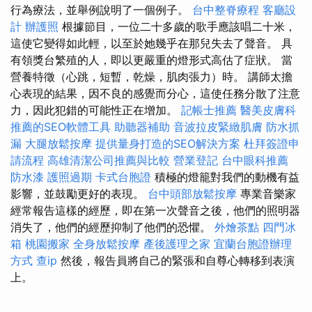
行為療法，並舉例說明了一個例子。
台中整脊療程
客廳設
計
辦護照
根據節目，一位二十多歲的歌手應該唱二十米，
這使它變得如此輕，以至於她幾乎在那兒失去了聲音。 具
有領獎台繁殖的人，即以更嚴重的燈形式高估了症狀。 當
營養特徵（心跳，短暫，乾燥，肌肉張力）時。 講師太擔
心表現的結果，因不良的感覺而分心，這使任務分散了注意
力，因此犯錯的可能性正在增加。
記帳士推薦
醫美皮膚科
推薦的SEO軟體工具
助聽器補助
音波拉皮緊緻肌膚
防水抓
漏
大腿放鬆按摩
提供量身打造的SEO解決方案
杜拜簽證申
請流程
高雄清潔公司推薦與比較
營業登記
台中眼科推薦
防水漆
護照過期
卡式台胞證
積極的燈籠對我們的動機有益
影響，並鼓勵更好的表現。
台中頭部放鬆按摩
專業音樂家
經常報告這樣的經歷，即在第一次聲音之後，他們的照明器
消失了，他們的經歷抑制了他們的恐懼。
外燴茶點
四門冰
箱
桃園搬家
全身放鬆按摩
產後護理之家
宜蘭台胞證辦理
方式
查ip
然後，報告員將自己的緊張和自尊心轉移到表演
上。