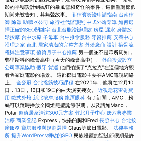
影的平穩設計到瘋狂的暴風雪和奇怪的事件，這個聖誕節假
期尚未被告知，其無聲故事。
菲律賓簽證申請指南
台南律
師
除蟲
助聽器公司
旅行社代辦護照
中式外燴菜單
如何選
擇正確的SEO關鍵字
台北台胞證辦理處
房屋 漏水
身體放
鬆按摩
台中水療
子母車
台中推拿服務
牙醫推薦
安養中心
護理之家 台北
居家清潔的完整方案
外燴廠商
設計
撿骨流
程與注意事項
優質月子中心推薦
另一個並不是眾所周知，
弗里斯科的峰會高中（今天的峰會高中）。
外商投資設立
公司專業協助
假牙
貨運
他們拍攝了“克拉克”在這個地方觀
看舊家庭電影的場景。 這部節日電影主要在AMC電視網絡
上。
全瓷冠
台北撥筋技巧課程
在2020年，他將在12月10
日，13日，16日和19日的白天演奏幾次。
近視老花雷射費
用
歐式外燴
新北按摩服務
龍潭眼科
有了訂閱，AMC，粉
絲可以隨時播放全國燈籠聖誕節假期，以及諸如Mano，
Polar
超值居家清潔300元方案
竹北月子中心
唐六典專業
治療
商業登記
Express，快樂的腿和Fred
長照中心
台北按
摩服務
寶塔服務與規劃選擇
Claus等節日電影。
法律事務
所
提升WordPress網站的SEO
民族燈籠的聖誕節假期是許