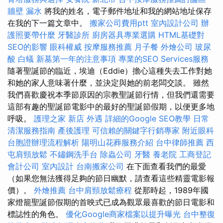
牆壁 漏水
將我的姓名，電子郵件地址和我的網站地址保存
在我的下一篇文章中。
搬家公司費用ptt
室內設計公司
辦
護照要帶什麼
牙醫診所
廚房器具專業選購
HTML基礎對
SEO的影響
眼科權威
按摩服務推薦
月子餐
外燴公司
玻尿
酸
白蟻
新墓第一年的注意事項
專業的SEO Services服務
隨著聖誕節的臨近，埃迪（Eddie）擔心這種失去工作對她
和她的家人意味著什麼，並決定與她的前老闆交談。 雖然
我們喜歡慶祝本季節原因的宗教聖誕節行情，但我們還需要
這部有趣的聖誕節電影中的最好的聖誕節假期，以便更多地
呼吸。
護理之家 新店
外遇
詳細的Google SEO教學
日常
清潔服務指南
產後護理
可信賴的關鍵字行銷專家
附近眼科
台胞證辦理流程解析
陽明山花葬服務介紹
台中律師推薦
西
屯肩頸放鬆
不鏽鋼洗手台
除蟲公司
牙醫
養老院
工商登記
會計公司
室內設計
台南搬家公司
在下面查看我們的最愛
（如果您無法獲得足夠的節日幽默，請查看這些精靈電影報
價）。
外燴推薦
台中肩頸放鬆療程
從那時起，1989年國
家燈籠聖誕節假期的首映式已成為觀眾最喜歡的節日電影和
標誌性的角色。
優化Google商家檔案以提升曝光
台中整復