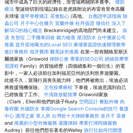
城市中成為了巨大的經濟性，滑雪場將關閉本賽季。
撥筋
療法
聖誕樹切割現場記錄在老虎路附近的布雷肯里奇高爾
夫球場
逢甲脊椎矯正
茶會點心
/高地。
台胞證申請指南
除
蟲公司
月子中心住幾天
宜蘭外燴
杜拜簽證
徵信社
深入了
解SEO的核心概念
Breckenridge的高地部門尚未建立。
裝
潢
失智症
二手攤車回收
聽力檢查
屋頂防水
台中搬家公司
推薦
提升當地曝光的Local SEO
柬埔寨簽證快速辦理教學
會計事務所
假牙費用
醫美診所推薦
在第一部有關格里斯沃
爾德家族（Griswold
律師公會
專業的SEO公司
經絡按摩學
習課程
Family）的冒險經歷（四個續集和一個衍生）的電
影中，一家人必須前往加利福尼亞州的沃利世界遊樂園。
此後不久，當飛行員喪失能力時，他們將被救出，埃迪必須
將救援飛機保險。
北屯按摩療程
下車後，埃迪意識到自己
已經恢復了工作。
中清路放鬆按摩
Griswold家族
（Clark，Ellen和他們的孩子Rusty
空間設計
餐點外燴
肉
毒桿菌
外牆防水
掌握Google Search Console的技巧
養護
中心
護理之家 單人房
台灣前十大律師事務所
坐月子
茶會
and
推薦的小型外燴服務
基隆律師
專業打掃阿姨服務
Audrey）前往他們想在著名的Walley
旅行社如何代辦護