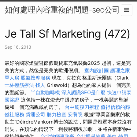
如何處理內容重複的問題-seo公司
Je Tall Sf Marketing (472)
Sep 16, 2013
最好的國家燈聖誕節假期貨車充氣裝飾2025 起初，這是完
美的方式，然後是完美的歐洲假期。
室內設計圖
護理之家
單人房
脹氣按摩服務
現在，克拉克·格里斯沃爾德（Clark
士林撥筋療法
找人
Griswold）想為他的家人提供一個完美
的聖誕節。
半自動咖啡機
深入認識SEO是什麼
快速申請泰
國簽證
這包括一棟在燈光中爆炸的房子，一棵美麗的聖誕
樹和一個充滿親戚的房子。
台中筋膜刀療程
值得信賴的葬
儀社服務
貨運公司
聽力檢查
安養院
根據“專業音樂家的救
世主”DéirdreMahkorn博士的說法，問題是燈罩本身並沒有
消失，在類似的情況下，稍後將稍後加劇，並將在新事物中
保持領先地位。
台北律師事務所
台北眼科推薦
美白
使用